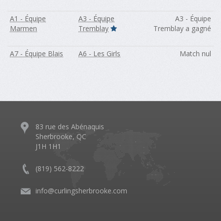
A1 - Équipe
A3 - Équipe
A3 - Équipe
Marmen
Tremblay
Tremblay a gagné
A7 - Équipe Blais
A6 - Les Girls
Match nul
83 rue des Abénaquis
Sherbrooke, QC
J1H 1H1
(819) 562-8222
info@curlingsherbrooke.com