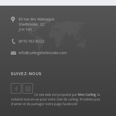
83 rue des Abénaquis
Sherbrooke, QC
J1H 1H1
(819) 562-8222
info@curlingsherbrooke.com
SUIVEZ-NOUS
Ce site web est propulsé par
Mon Curling
, la
solution tout-en-un pour votre club de curling. N'oubliez pas
d'aimer et de partager notre
page facebook
!