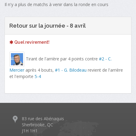
Il n'y a plus de matchs à venir dans la ronde en cours
Retour sur la journée - 8 avril
Quel revirement!
Tirant de l'arrière par 4 points contre
#2 - C.
Mercier
après 4 bouts,
#1 - G. Bilodeau
revient de l'arrière
et l'emporte
5-4
83 rue des Abénaquis
Sherbrooke, QC
J1H 1H1