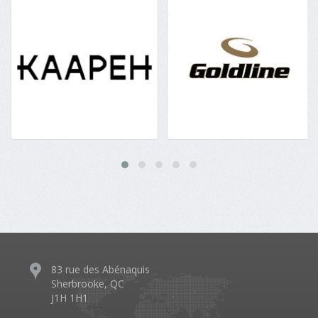
83 rue des Abénaquis
Sherbrooke, QC
J1H 1H1