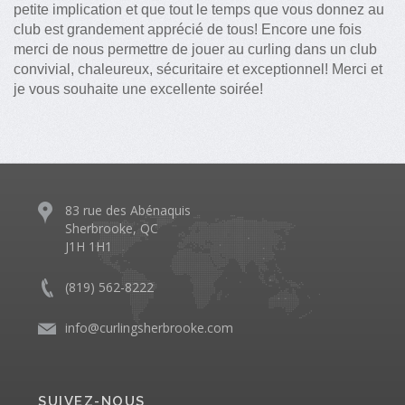
petite implication et que tout le temps que vous donnez au
club est grandement apprécié de tous! Encore une fois
merci de nous permettre de jouer au curling dans un club
convivial, chaleureux, sécuritaire et exceptionnel! Merci et
je vous souhaite une excellente soirée!
83 rue des Abénaquis
Sherbrooke, QC
J1H 1H1
(819) 562-8222
info@curlingsherbrooke.com
SUIVEZ-NOUS