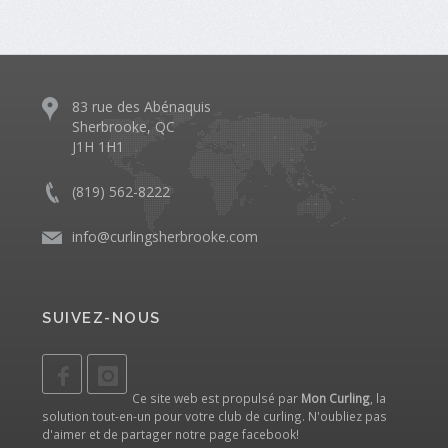
83 rue des Abénaquis
Sherbrooke, QC
J1H 1H1
(819) 562-8222
info@curlingsherbrooke.com
SUIVEZ-NOUS
Ce site web est propulsé par
Mon Curling
, la
solution tout-en-un pour votre club de curling. N'oubliez pas
d'aimer et de partager notre
page facebook
!