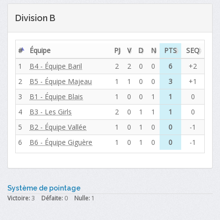
Division B
#
Équipe
PJ
V
D
N
PTS
SEQ
1
B4 - Équipe Baril
2
2
0
0
6
+2
2
B5 - Équipe Majeau
1
1
0
0
3
+1
3
B1 - Équipe Blais
1
0
0
1
1
0
4
B3 - Les Girls
2
0
1
1
1
0
5
B2 - Équipe Vallée
1
0
1
0
0
-1
6
B6 - Équipe Giguère
1
0
1
0
0
-1
Système de pointage
Victoire:
3
Défaite:
0
Nulle:
1