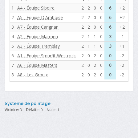
1
A4 - Équipe Siboire
2
2
0
0
6
+2
2
A5 - Équipe D'Amboise
2
2
0
0
6
+2
3
A7 - Équipe Carignan
2
2
0
0
6
+2
4
A2 - Équipe Marmen
2
1
1
0
3
-1
5
A3 - Équipe Tremblay
2
1
1
0
3
+1
6
A1 - Équipe Smurfit-Westrock
2
0
2
0
0
-2
7
A6 - Équipe Masters
2
0
2
0
0
-2
8
A8 - Les Groulx
2
0
2
0
0
-2
Système de pointage
Victoire:
3
Défaite:
0
Nulle:
1