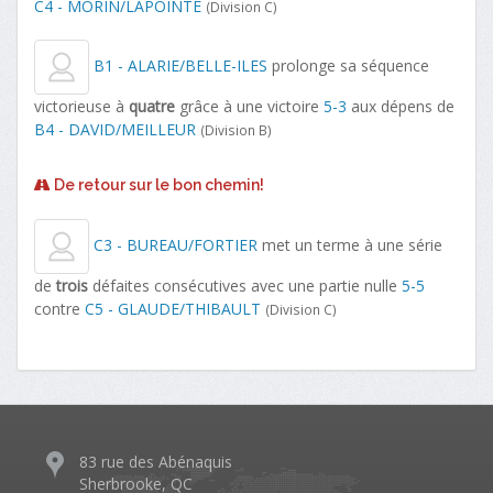
C4 - MORIN/LAPOINTE
(Division C)
B1 - ALARIE/BELLE-ILES
prolonge sa séquence
victorieuse à
quatre
grâce à une victoire
5-3
aux dépens de
B4 - DAVID/MEILLEUR
(Division B)
De retour sur le bon chemin!
C3 - BUREAU/FORTIER
met un terme à une série
de
trois
défaites consécutives avec une partie nulle
5-5
contre
C5 - GLAUDE/THIBAULT
(Division C)
83 rue des Abénaquis
Sherbrooke, QC