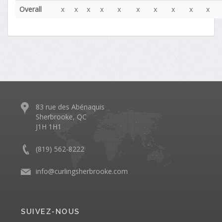
Overall
x
x
x
x
x
x
x
x
x
x
83 rue des Abénaquis
Sherbrooke, QC
J1H 1H1
(819) 562-8222
info@curlingsherbrooke.com
SUIVEZ-NOUS