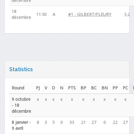
décembre
18
11:30
A
#1 - GILBERT/FLEURY
5-2
décembre
Statistics
Round
PJ
V
D
N
PTS
BP
BC
BN
PP
PC
9 octobre
x
x
x
x
x
x
x
x
x
x
- 18
décembre
8 janvier -
8
3
5
0
33
21
27
0
22
27
9 avril