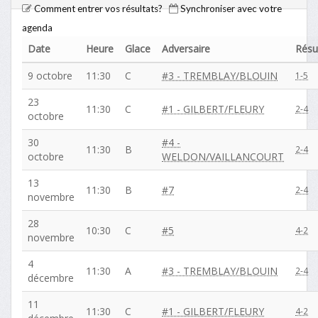
Comment entrer vos résultats?
Synchroniser avec votre
agenda
Date
Heure
Glace
Adversaire
Résu
9 octobre
11:30
C
#3 - TREMBLAY/BLOUIN
1-5
23
11:30
C
#1 - GILBERT/FLEURY
2-4
octobre
30
#4 -
11:30
B
2-4
octobre
WELDON/VAILLANCOURT
13
11:30
B
#7
2-4
novembre
28
10:30
C
#5
4-2
novembre
4
11:30
A
#3 - TREMBLAY/BLOUIN
2-4
décembre
11
11:30
C
#1 - GILBERT/FLEURY
4-2