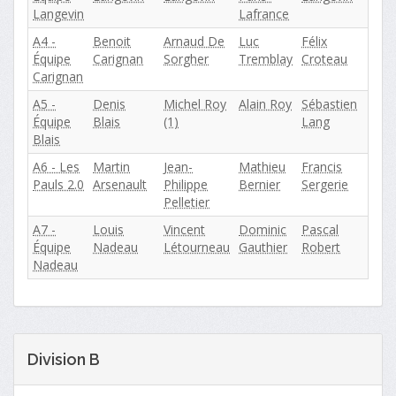
Langevin
Lafrance
A4 -
Benoit
Arnaud De
Luc
Félix
Équipe
Carignan
Sorgher
Tremblay
Croteau
Carignan
A5 -
Denis
Michel Roy
Alain Roy
Sébastien
Équipe
Blais
(1)
Lang
Blais
A6 - Les
Martin
Jean-
Mathieu
Francis
Pauls 2.0
Arsenault
Philippe
Bernier
Sergerie
Pelletier
A7 -
Louis
Vincent
Dominic
Pascal
Équipe
Nadeau
Létourneau
Gauthier
Robert
Nadeau
Division B