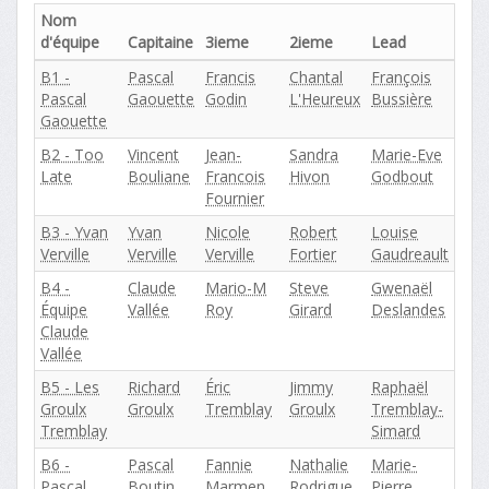
Nom
d'équipe
Capitaine
3ieme
2ieme
Lead
B1 -
Pascal
Francis
Chantal
François
Pascal
Gaouette
Godin
L'Heureux
Bussière
Gaouette
B2 - Too
Vincent
Jean-
Sandra
Marie-Eve
Late
Bouliane
Francois
Hivon
Godbout
Fournier
B3 - Yvan
Yvan
Nicole
Robert
Louise
Verville
Verville
Verville
Fortier
Gaudreault
B4 -
Claude
Mario-M
Steve
Gwenaël
Équipe
Vallée
Roy
Girard
Deslandes
Claude
Vallée
B5 - Les
Richard
Éric
Jimmy
Raphaël
Groulx
Groulx
Tremblay
Groulx
Tremblay-
Tremblay
Simard
B6 -
Pascal
Fannie
Nathalie
Marie-
Pascal
Boutin
Marmen
Rodrigue
Pierre