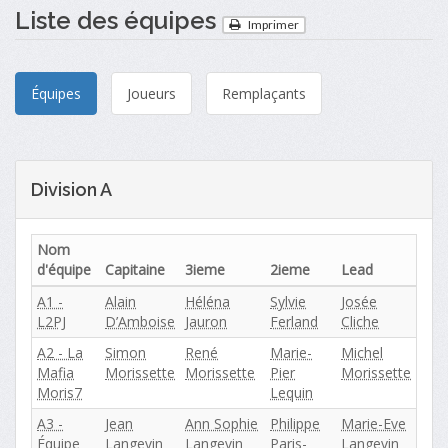
Liste des équipes
Imprimer
Équipes
Joueurs
Remplaçants
Division A
Nom
d'équipe
Capitaine
3ieme
2ieme
Lead
A1 -
Alain
Héléna
Sylvie
Josée
L2PJ
D’Amboise
Jauron
Ferland
Cliche
A2 - La
Simon
René
Marie-
Michel
Mafia
Morissette
Morissette
Pier
Morissette
Moris7
Lequin
A3 -
Jean
Ann Sophie
Philippe
Marie-Eve
Équipe
Langevin
Langevin
Paris-
Langevin