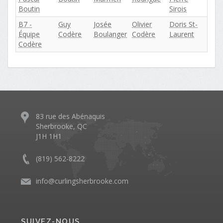
Boutin
Sirois
B7 -
Guy
Josée
Olivier
Doris St-
Équipe
Codère
Boulanger
Codère
Laurent
Codère
83 rue des Abénaquis
Sherbrooke, QC
J1H 1H1
(819) 562-8222
info@curlingsherbrooke.com
SUIVEZ-NOUS