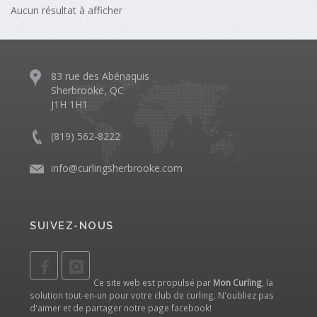
Aucun résultat à afficher
83 rue des Abénaquis
Sherbrooke, QC
J1H 1H1
(819) 562-8222
info@curlingsherbrooke.com
SUIVEZ-NOUS
Ce site web est propulsé par
Mon Curling
, la
solution tout-en-un pour votre club de curling. N'oubliez pas
d'aimer et de partager notre
page facebook
!