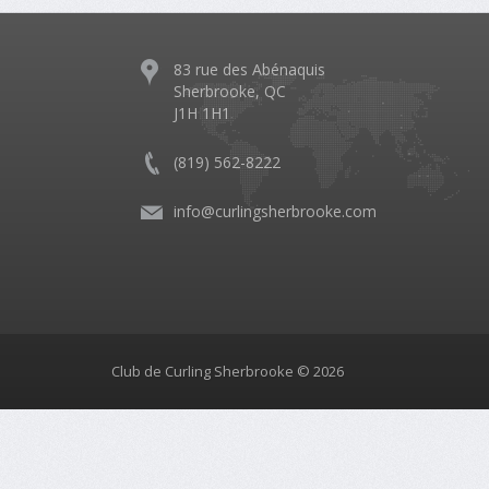
83 rue des Abénaquis
Sherbrooke, QC
J1H 1H1
(819) 562-8222
info@curlingsherbrooke.com
Club de Curling Sherbrooke © 2026