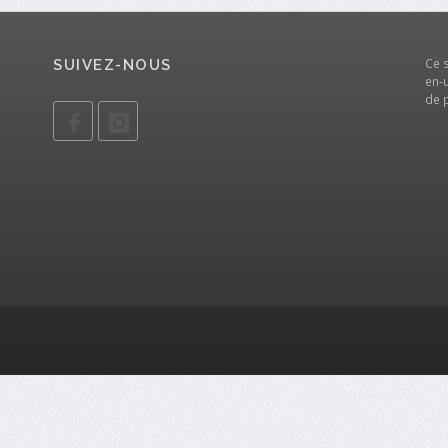
Ce 
SUIVEZ-NOUS
en-u
de 