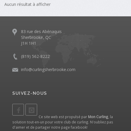
Aucun résultat à afficher
83 rue des Abénaquis
Sherbrooke, QC
J1H 1H1
(819) 562-8222
info@curlingsherbrooke.com
SUIVEZ-NOUS
Ce site web est propulsé par
Mon Curling
, la
solution tout-en-un pour votre club de curling. N'oubliez pas
d'aimer et de partager notre
page facebook
!