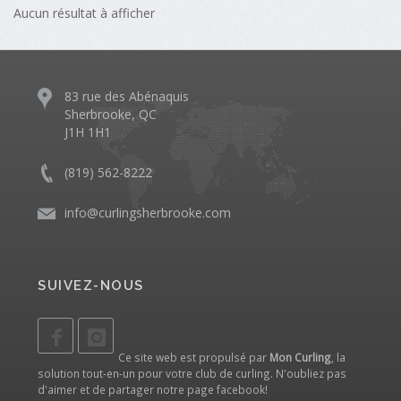
Aucun résultat à afficher
83 rue des Abénaquis
Sherbrooke, QC
J1H 1H1
(819) 562-8222
info@curlingsherbrooke.com
SUIVEZ-NOUS
Ce site web est propulsé par
Mon Curling
, la
solution tout-en-un pour votre club de curling. N'oubliez pas
d'aimer et de partager notre
page facebook
!