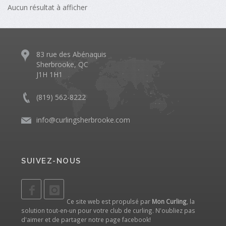
Aucun résultat à afficher
83 rue des Abénaquis
Sherbrooke, QC
J1H 1H1
(819) 562-8222
info@curlingsherbrooke.com
SUIVEZ-NOUS
Ce site web est propulsé par
Mon Curling
, la
solution tout-en-un pour votre club de curling. N'oubliez pas
d'aimer et de partager notre
page facebook
!