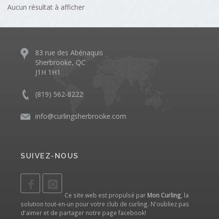
Aucun résultat à afficher
83 rue des Abénaquis
Sherbrooke, QC
J1H 1H1
(819) 562-8222
info@curlingsherbrooke.com
SUIVEZ-NOUS
Ce site web est propulsé par
Mon Curling
, la
solution tout-en-un pour votre club de curling. N'oubliez pas
d'aimer et de partager notre
page facebook
!