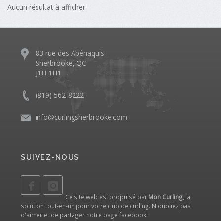
Aucun résultat à afficher
83 rue des Abénaquis
Sherbrooke, QC
J1H 1H1
(819) 562-8222
info@curlingsherbrooke.com
SUIVEZ-NOUS
Ce site web est propulsé par
Mon Curling
, la
solution tout-en-un pour votre club de curling. N'oubliez pas
d'aimer et de partager notre
page facebook
!