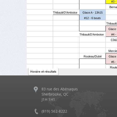
83 rue des Abénaquis
Sherbrooke, QC
J1H 1H1
(819) 562-8222