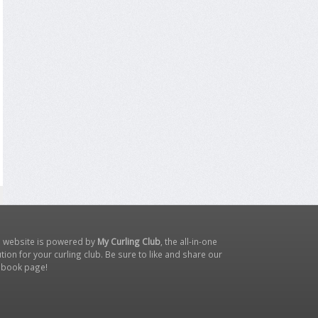
s website is powered by
My Curling Club
, the all-in-one
tion for your curling club. Be sure to like and share our
ebook page
!