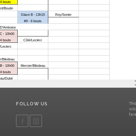
Thi
FOLLOW US
solu
fac