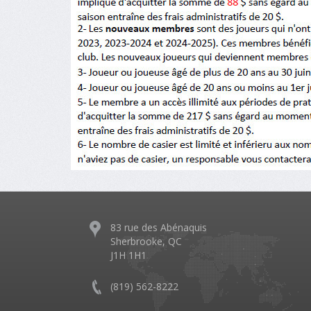
83 rue des Abénaquis
Sherbrooke, QC
J1H 1H1
(819) 562-8222