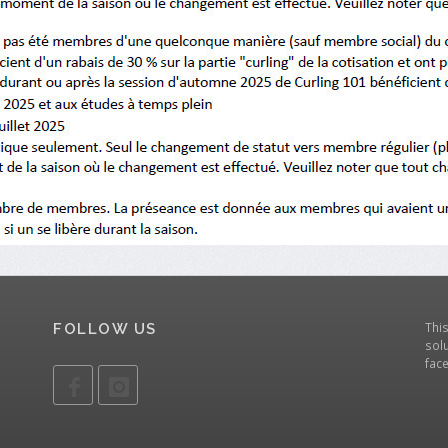
Thi
FOLLOW US
solu
fac