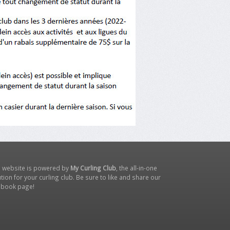
s website is powered by
My Curling Club
, the all-in-one
tion for your curling club. Be sure to like and share our
ebook page
!