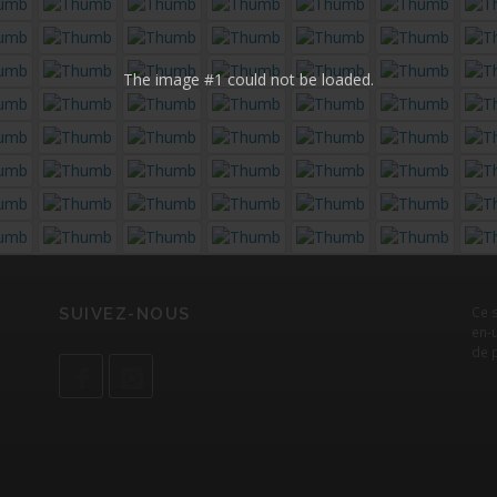
The image #1
could not be loaded.
Ce 
SUIVEZ-NOUS
en-u
de 