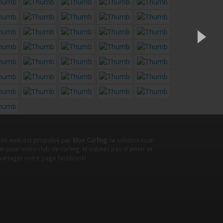
site web est propulsé par
Mon Curling
, la solution tout-
n pour votre club de curling. N'oubliez pas d'aimer et
partager notre
page facebook
!